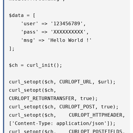
$data = [

    'user' => '123456789',

    'pass' => 'XXXXXXXXXX',

    'msg' => 'Hello World !'

];

$ch = curl_init();

curl_setopt($ch, CURLOPT_URL, $url);

curl_setopt($ch, 
CURLOPT_RETURNTRANSFER, true);

curl_setopt($ch, CURLOPT_POST, true);

curl_setopt($ch, CURLOPT_HTTPHEADER, 
['Content-Type: application/json']);

curl_setopt($ch, CURLOPT_POSTFIELDS, 