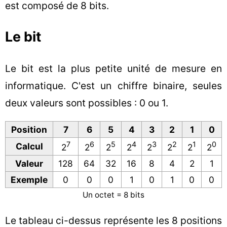
est composé de 8 bits.
Le bit
Le bit est la plus petite unité de mesure en
informatique. C'est un chiffre binaire, seules
deux valeurs sont possibles : 0 ou 1.
Position
7
6
5
4
3
2
1
0
7
6
5
4
3
2
1
0
Calcul
2
2
2
2
2
2
2
2
Valeur
128
64
32
16
8
4
2
1
Exemple
0
0
0
1
0
1
0
0
Un octet = 8 bits
Le tableau ci-dessus représente les 8 positions